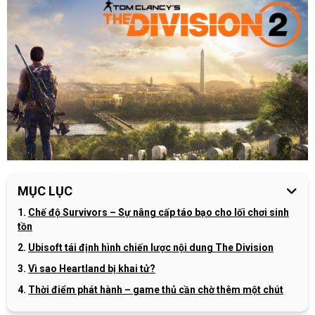
MỤC LỤC
Chế độ Survivors – Sự nâng cấp táo bạo cho lối chơi sinh
tồn
Ubisoft tái định hình chiến lược nội dung The Division
Vì sao Heartland bị khai tử?
Thời điểm phát hành – game thủ cần chờ thêm một chút