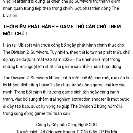
Việc Heartland bị dừng lại khiến chế độ Survivors trở thành điểm
nhấn quan trọng tiếp theo trong chiến lược phát triển dòng The
Division.
THỜI ĐIỂM PHÁT HÀNH – GAME THỦ CẦN CHỜ THÊM
MỘT CHÚT
Hiện tại, Ubisoft vẫn chưa công bố ngày phát hành chính thức cho
The Division 2: Survivors. Tuy nhiên, theo tiết lộ từ nhà phát triển, chế
độ này sẽ được ra mắt vào năm 2026 – hứa hẹn sẽ là một trong
những bước ngoặt lớn nhất của game sau nhiều năm hoạt động.
The Division 2: Survivors không chỉ là một chế độ chơi mới, mà còn là
lời khẳng định rằng Ubisoft vẫn chưa từ bỏ dòng game chủ lực của
mình. Trong bối cảnh thị trường game sinh tồn ngày càng cạnh
tranh, việc bổ sung thêm trải nghiệm extraction shooter là một bước
đi đầy táo bạo, được kỳ vọng sẽ giúp The Division 2 bùng nổ trở lại
trong cộng đồng game thủ toàn cầu.
Công ty Cổ phần Công Nghệ CDC
Trụ sở chính: 447 Nguyễn Khang, P. Cầu Giấy, TP. Hà Nội