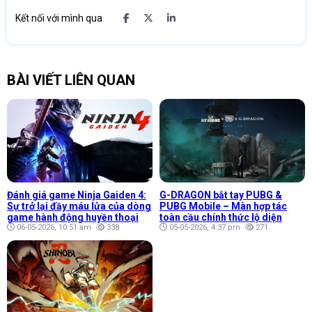
Kết nối với mình qua
BÀI VIẾT LIÊN QUAN
Đánh giá game Ninja Gaiden 4:
G-DRAGON bắt tay PUBG &
Sự trở lại đầy máu lửa của dòng
PUBG Mobile – Màn hợp tác
game hành động huyền thoại
toàn cầu chính thức lộ diện
06-05-2026, 10:51 am
338
05-05-2026, 4:37 pm
271