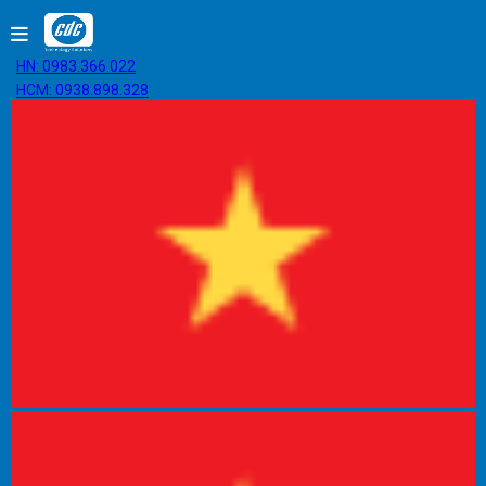
HN: 0983.366.022
HCM: 0938.898.328