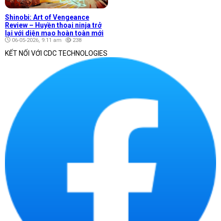
Shinobi: Art of Vengeance
Review – Huyền thoại ninja trở
lại với diện mạo hoàn toàn mới
06-05-2026, 9:11 am
238
KẾT NỐI VỚI CDC TECHNOLOGIES