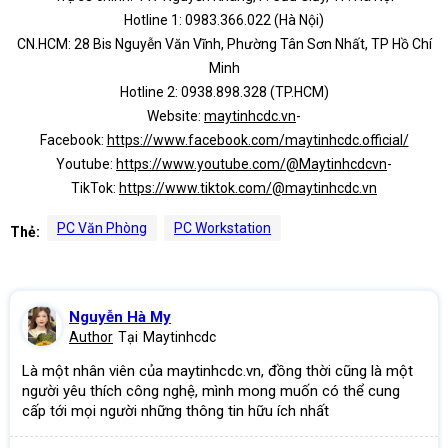
Hotline 1: 0983.366.022 (Hà Nội)
CN.HCM: 28 Bis Nguyễn Văn Vĩnh, Phường Tân Sơn Nhất, TP Hồ Chí
Minh
Hotline 2: 0938.898.328 (TP.HCM)
Website:
maytinhcdc.vn
-
Facebook:
https://www.facebook.com/maytinhcdc.official/
Youtube:
https://www.youtube.com/@Maytinhcdcvn
-
TikTok:
https://www.tiktok.com/@maytinhcdc.vn
PC Văn Phòng
PC Workstation
Thẻ:
Nguyễn Hà My
Author
Tại
Maytinhcdc
Là một nhân viên của maytinhcdc.vn, đồng thời cũng là một
người yêu thích công nghệ, mình mong muốn có thể cung
cấp tới mọi người những thông tin hữu ích nhất