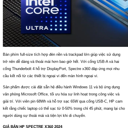
Bàn phím full-size tích hợp đèn nền và trackpad lớn giúp việc sử dụng
trở nên dễ dàng và thoải mái hơn bao giờ hết. Với cổng USB-A và hai
cổng Thunderbolt 4 hỗ trợ DisplayPort, Spectre x360 đáp ứng mọi nhu
cầu kết nối từ các thiết bị ngoại vi đến màn hình ngoại vi.
Sản phẩm được cài đặt sẵn hệ điều hành Windows 11 và bộ ứng dụng
văn phòng Microsoft Office, tối ưu hóa sự linh hoạt trong công việc và
giải trí. Với viên pin 68Wh và hỗ trợ sạc 65W qua cổng USB-C, HP cam
kết rằng chiếc laptop có thể sạc từ 0-50% trong chỉ 45 phút, mang lại cho
người dùng sự thoải mái và tiện lợi khi di chuyển.
GIÁ BÁN HP SPECTRE X360 2024