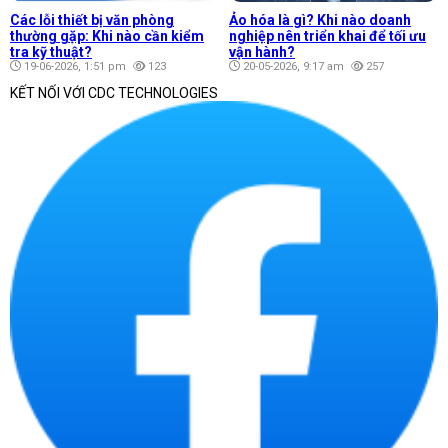
Các lỗi thiết bị văn phòng
Ảo hóa là gì? Khi nào doanh
thường gặp: Khi nào cần kiểm
nghiệp nên triển khai để tối ưu
tra kỹ thuật?
vận hành?
19-06-2026, 1:51 pm
123
20-05-2026, 9:17 am
257
KẾT NỐI VỚI CDC TECHNOLOGIES