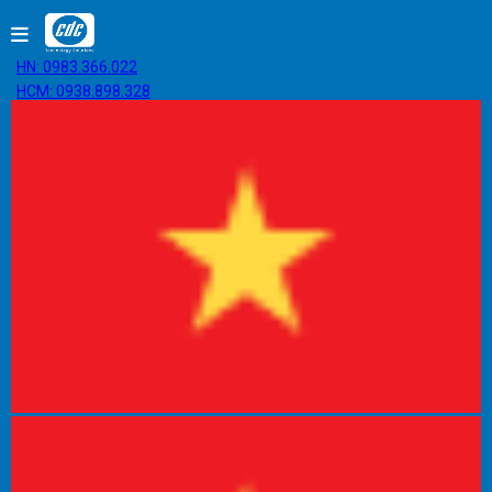
HN: 0983.366.022
HCM: 0938.898.328