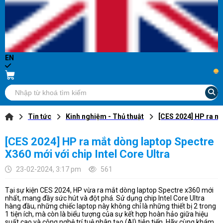
EN
...
Tin tức
Kinh nghiệm - Thủ thuật
[CES 2024] HP ra mắ
[CES 2024] HP ra mắt dòng laptop Spectre
X360 mới với chip Intel Core Ultra
23-02-2024, 3:17 pm
561
Tại sự kiện CES 2024, HP vừa ra mắt dòng laptop Spectre x360 mới
nhất, mang đầy sức hút và đột phá. Sử dụng chip Intel Core Ultra
hàng đầu, những chiếc laptop này không chỉ là những thiết bị 2 trong
1 tiện ích, mà còn là biểu tượng của sự kết hợp hoàn hảo giữa hiệu
suất cao và công nghệ trí tuệ nhân tạo (AI) tiên tiến. Hãy cùng khám