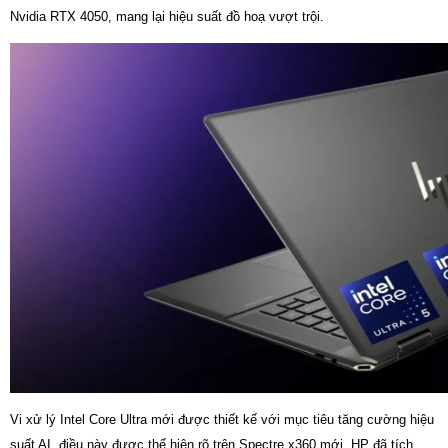
Nvidia RTX 4050, mang lại hiệu suất đồ hoạ vượt trội.
Vi xử lý Intel Core Ultra mới được thiết kế với mục tiêu tăng cường hiệu
suất AI, điều này được thể hiện rõ trên Spectre x360 mới. HP đã tích