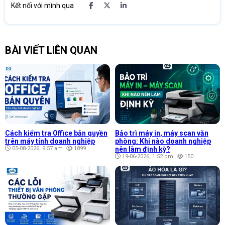
Kết nối với mình qua
BÀI VIẾT LIÊN QUAN
Cách kiểm tra Office bản quyền
Bảo trì máy in, máy scan văn
trên máy tính doanh nghiệp
phòng: Khi nào doanh nghiệp
05-08-2026, 9:57 am
1899
nên làm định kỳ?
19-06-2026, 1:52 pm
150