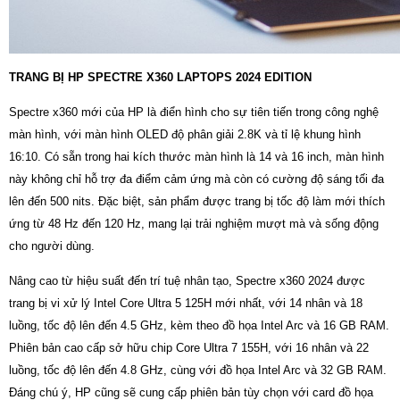
TRANG BỊ HP SPECTRE X360 LAPTOPS 2024 EDITION
Spectre x360 mới của HP là điển hình cho sự tiên tiến trong công nghệ
màn hình, với màn hình OLED độ phân giải 2.8K và tỉ lệ khung hình
16:10. Có sẵn trong hai kích thước màn hình là 14 và 16 inch, màn hình
này không chỉ hỗ trợ đa điểm cảm ứng mà còn có cường độ sáng tối đa
lên đến 500 nits. Đặc biệt, sản phẩm được trang bị tốc độ làm mới thích
ứng từ 48 Hz đến 120 Hz, mang lại trải nghiệm mượt mà và sống động
cho người dùng.
Nâng cao từ hiệu suất đến trí tuệ nhân tạo, Spectre x360 2024 được
trang bị vi xử lý Intel Core Ultra 5 125H mới nhất, với 14 nhân và 18
luồng, tốc độ lên đến 4.5 GHz, kèm theo đồ họa Intel Arc và 16 GB RAM.
Phiên bản cao cấp sở hữu chip Core Ultra 7 155H, với 16 nhân và 22
luồng, tốc độ lên đến 4.8 GHz, cùng với đồ họa Intel Arc và 32 GB RAM.
Đáng chú ý, HP cũng sẽ cung cấp phiên bản tùy chọn với card đồ họa