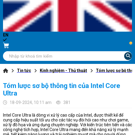
EN
...
Tin tức
Kinh nghiệm - Thủ thuật
Tóm lược sơ bộ thôn
Tóm lược sơ bộ thông tin của Intel Core
Ultra
18-09-2024, 10:11 am
381
Intel Core Ultra là dòng vi xử lý cao cấp của Intel, được thiết kế để
cung cấp hiệu suất tối ưu cho các tác vụ đòi hỏi cao như chơi game,
xử lý đồ họa và ứng dụng chuyên nghiệp. Với kiến trúc tiên tiến và các
công nghệ tích hợp, Intel Core Ultra mang đến khả năng xử lý mạnh
mẽ, tiết kiệm năng lượng và trải nghiệm mượt mà cho người dùng.