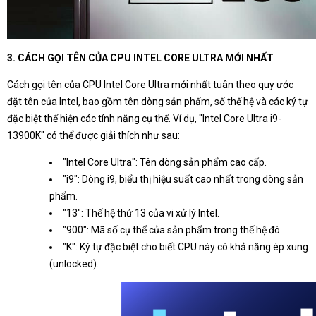
3. CÁCH GỌI TÊN CỦA CPU INTEL CORE ULTRA MỚI NHẤT
Cách gọi tên của CPU Intel Core Ultra mới nhất tuân theo quy ước
đặt tên của Intel, bao gồm tên dòng sản phẩm, số thế hệ và các ký tự
đặc biệt thể hiện các tính năng cụ thể. Ví dụ, "Intel Core Ultra i9-
13900K" có thể được giải thích như sau:
"Intel Core Ultra": Tên dòng sản phẩm cao cấp.
"i9": Dòng i9, biểu thị hiệu suất cao nhất trong dòng sản
phẩm.
"13": Thế hệ thứ 13 của vi xử lý Intel.
"900": Mã số cụ thể của sản phẩm trong thế hệ đó.
"K": Ký tự đặc biệt cho biết CPU này có khả năng ép xung
(unlocked).