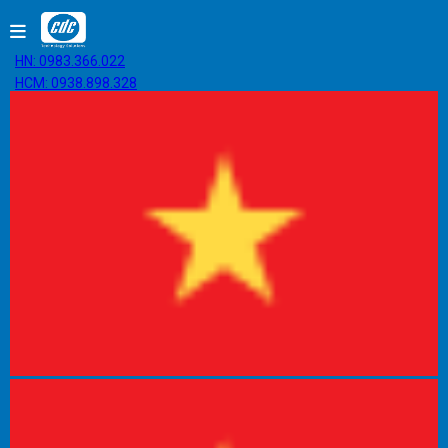
HN: 0983.366.022
HCM: 0938.898.328