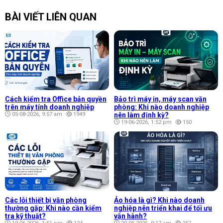
BÀI VIẾT LIÊN QUAN
Cách kiểm tra Office bản quyền
Bảo trì máy in, máy scan văn
trên máy tính doanh nghiệp
phòng: Khi nào doanh nghiệp
05-08-2026, 9:57 am
1949
nên làm định kỳ?
19-06-2026, 1:52 pm
150
Các lỗi thiết bị văn phòng
Ảo hóa là gì? Khi nào doanh
thường gặp: Khi nào cần kiểm
nghiệp nên triển khai để tối ưu
tra kỹ thuật?
vận hành?