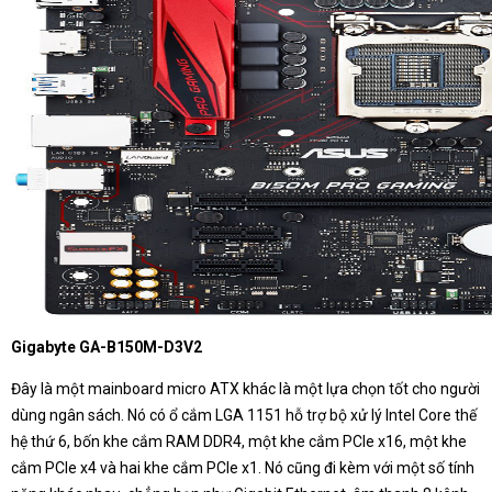
Gigabyte GA-B150M-D3V2
Đây là một mainboard micro ATX khác là một lựa chọn tốt cho người
dùng ngân sách. Nó có ổ cắm LGA 1151 hỗ trợ bộ xử lý Intel Core thế
hệ thứ 6, bốn khe cắm RAM DDR4, một khe cắm PCIe x16, một khe
cắm PCIe x4 và hai khe cắm PCIe x1. Nó cũng đi kèm với một số tính