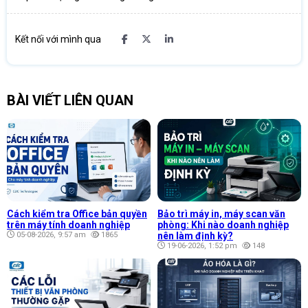
Kết nối với mình qua
BÀI VIẾT LIÊN QUAN
Cách kiểm tra Office bản quyền
Bảo trì máy in, máy scan văn
trên máy tính doanh nghiệp
phòng: Khi nào doanh nghiệp
05-08-2026, 9:57 am
1865
nên làm định kỳ?
19-06-2026, 1:52 pm
148