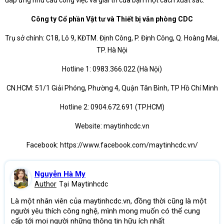
đáp ứng nhu cầu công việc và giải trí của bạn một cách xuất sắc.
Công ty Cổ phần Vật tư và Thiết bị văn phòng CDC
Trụ sở chính: C18, Lô 9, KĐTM. Định Công, P. Định Công, Q. Hoàng Mai,
TP. Hà Nội
Hotline 1: 0983.366.022 (Hà Nội)
CN.HCM: 51/1 Giải Phóng, Phường 4, Quận Tân Bình, TP Hồ Chí Minh
Hotline 2: 0904.672.691 (TP.HCM)
Website: maytinhcdc.vn
Facebook: https://www.facebook.com/maytinhcdc.vn/
Nguyễn Hà My
Author
Tại
Maytinhcdc
Là một nhân viên của maytinhcdc.vn, đồng thời cũng là một
người yêu thích công nghệ, mình mong muốn có thể cung
cấp tới mọi người những thông tin hữu ích nhất