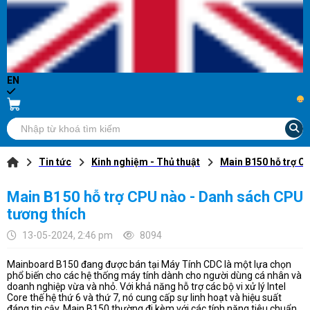
EN
...
Tin tức
Kinh nghiệm - Thủ thuật
Main B150 hỗ trợ C
Main B150 hỗ trợ CPU nào - Danh sách CPU
tương thích
13-05-2024, 2:46 pm
8094
Mainboard B150 đang được bán tại Máy Tính CDC là một lựa chọn
phổ biến cho các hệ thống máy tính dành cho người dùng cá nhân và
doanh nghiệp vừa và nhỏ. Với khả năng hỗ trợ các bộ vi xử lý Intel
Core thế hệ thứ 6 và thứ 7, nó cung cấp sự linh hoạt và hiệu suất
đáng tin cậy. Main B150 thường đi kèm với các tính năng tiêu chuẩn