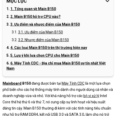
MỤC LỤC
1. Tổng quan về Main B150
2. Main B150 hỗ trợ CPU nào?
3. Ưu điểm và nhược điểm của Main B150
3.1. Ưu điểm của Main B150
3.2. Nhược điểm của Main B150
4. Các loại Main B150 trên thị trường hiện nay
5. Lưu ý khi lựa chọn CPU cho Main B150
6. Máy Tính CDC - Địa chỉ mua Main B150 uy tín nhất Việt
Nam
Mainboard
B150
đang được bán tại
Máy Tính CDC
là một lựa chọn
phổ biến cho các hệ thống máy tính dành cho người dùng cá nhân và
doanh nghiệp vừa và nhỏ. Với khả năng hỗ trợ các
bộ vi xử lý
Intel
Core thế hệ thứ 6 và thứ 7, nó cung cấp sự linh hoạt và hiệu suất
đáng tin cậy. Main B150 thường đi kèm với các tính năng tiêu chuẩn
như hỗ trợ RAM DDR4, kết nối USB 3.0 và SATA 3.0, làm cho nó trở