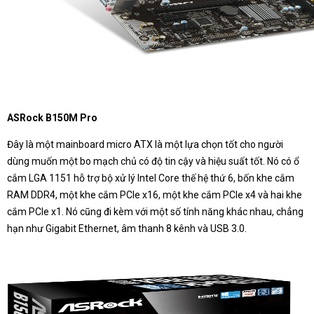
ASRock B150M Pro
Đây là một mainboard micro ATX là một lựa chọn tốt cho người
dùng muốn một bo mạch chủ có độ tin cậy và hiệu suất tốt. Nó có ổ
cắm LGA 1151 hỗ trợ bộ xử lý Intel Core thế hệ thứ 6, bốn khe cắm
RAM DDR4, một khe cắm PCIe x16, một khe cắm PCIe x4 và hai khe
cắm PCIe x1. Nó cũng đi kèm với một số tính năng khác nhau, chẳng
hạn như Gigabit Ethernet, âm thanh 8 kênh và USB 3.0.