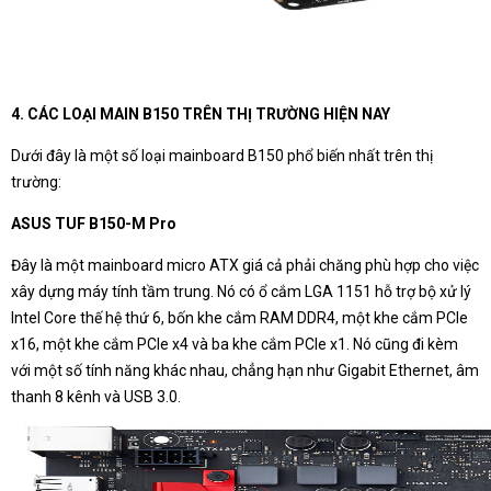
4. CÁC LOẠI MAIN B150 TRÊN THỊ TRƯỜNG HIỆN NAY
Dưới đây là một số loại mainboard B150 phổ biến nhất trên thị
trường:
ASUS TUF B150-M Pro
Đây là một mainboard micro ATX giá cả phải chăng phù hợp cho việc
xây dựng máy tính tầm trung. Nó có ổ cắm LGA 1151 hỗ trợ bộ xử lý
Intel Core thế hệ thứ 6, bốn khe cắm RAM DDR4, một khe cắm PCIe
x16, một khe cắm PCIe x4 và ba khe cắm PCIe x1. Nó cũng đi kèm
với một số tính năng khác nhau, chẳng hạn như Gigabit Ethernet, âm
thanh 8 kênh và USB 3.0.