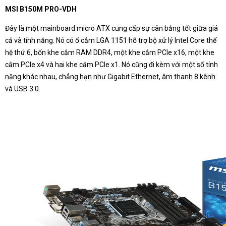
MSI B150M PRO-VDH
Đây là một mainboard micro ATX cung cấp sự cân bằng tốt giữa giá
cả và tính năng. Nó có ổ cắm LGA 1151 hỗ trợ bộ xử lý Intel Core thế
hệ thứ 6, bốn khe cắm RAM DDR4, một khe cắm PCIe x16, một khe
cắm PCIe x4 và hai khe cắm PCIe x1. Nó cũng đi kèm với một số tính
năng khác nhau, chẳng hạn như Gigabit Ethernet, âm thanh 8 kênh
và USB 3.0.