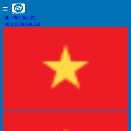
HN: 0983.366.022
HCM: 0938.898.328