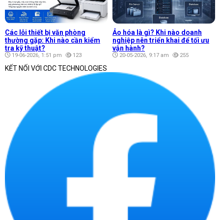
Các lỗi thiết bị văn phòng
Ảo hóa là gì? Khi nào doanh
thường gặp: Khi nào cần kiểm
nghiệp nên triển khai để tối ưu
tra kỹ thuật?
vận hành?
19-06-2026, 1:51 pm
123
20-05-2026, 9:17 am
255
KẾT NỐI VỚI CDC TECHNOLOGIES