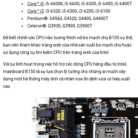
Core™ i5
: i5-6600K, i5-6600, i5-6500, i5-6400, i5-6400T
Core™ i3
: i3-6320, i3-6300, i3-6200, i3-6100
Pentium®: G4560, G4520, G4400, G4400T
Celeron®: G3930, G3900, G3900T
Để biết chính xác CPU nào tương thích với bo mạch chủ B150 cụ thể,
bạn nên tham khảo trang web của nhà sản xuất bo mạch chủ hoặc
sử dụng công cụ tìm kiếm CPU trên trang web của Intel.
Với sự linh hoạt trong việc hỗ trợ các dòng CPU hàng đầu từ Intel,
mainboard B150 là sự lựa chọn lý tưởng cho những ai muốn xây
dựng một hệ thống máy tính cá nhân vừa ổn định vừa có hiệu suất
cao.