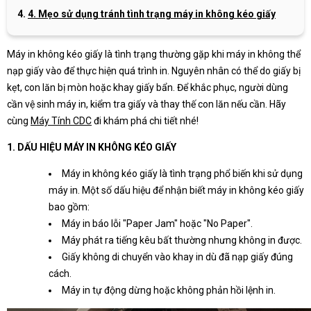
4. Mẹo sử dụng tránh tình trạng máy in không kéo giấy
Máy in không kéo giấy là tình trạng thường gặp khi máy in không thể
nạp giấy vào để thực hiện quá trình in. Nguyên nhân có thể do giấy bị
kẹt, con lăn bị mòn hoặc khay giấy bẩn. Để khắc phục, người dùng
cần vệ sinh máy in, kiểm tra giấy và thay thế con lăn nếu cần. Hãy
cùng
Máy Tính CDC
đi khám phá chi tiết nhé!
1. DẤU HIỆU MÁY IN KHÔNG KÉO GIẤY
Máy in không kéo giấy là tình trạng phổ biến khi sử dụng
máy in. Một số dấu hiệu để nhận biết máy in không kéo giấy
bao gồm:
Máy in báo lỗi "Paper Jam" hoặc "No Paper".
Máy phát ra tiếng kêu bất thường nhưng không in được.
Giấy không di chuyển vào khay in dù đã nạp giấy đúng
cách.
Máy in tự động dừng hoặc không phản hồi lệnh in.