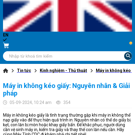
EN
...
Tin tức
Kinh nghiệm - Thủ thuật
Máy in không kéo g
Máy in không kéo giấy: Nguyên nhân & Giải
pháp
05-09-2024, 10:24 am
354
Máy in không kéo giấy là tình trạng thường gặp khi máy in không thể
nạp giấy vào để thực hiện quá trình in. Nguyên nhân có thể do giấy bị
kẹt, con lăn bị mòn hoặc khay giấy bẩn. Để khắc phục, người dùng
cần vệ sinh máy in, kiểm tra giấy và thay thế con lăn nếu cần. Hãy
cùng Máy Tính CDC đi khám phá chi tiết nhé!