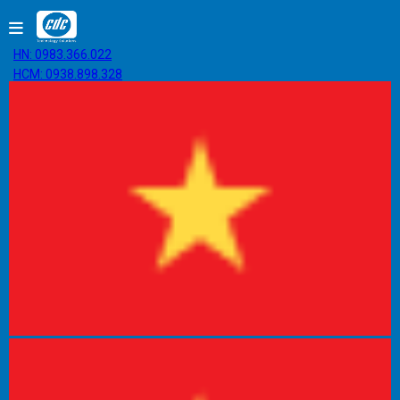
HN: 0983.366.022
HCM: 0938.898.328