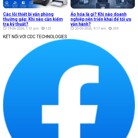
Các lỗi thiết bị văn phòng
Ảo hóa là gì? Khi nào doanh
thường gặp: Khi nào cần kiểm
nghiệp nên triển khai để tối ưu
tra kỹ thuật?
vận hành?
19-06-2026, 1:51 pm
125
20-05-2026, 9:17 am
259
KẾT NỐI VỚI CDC TECHNOLOGIES