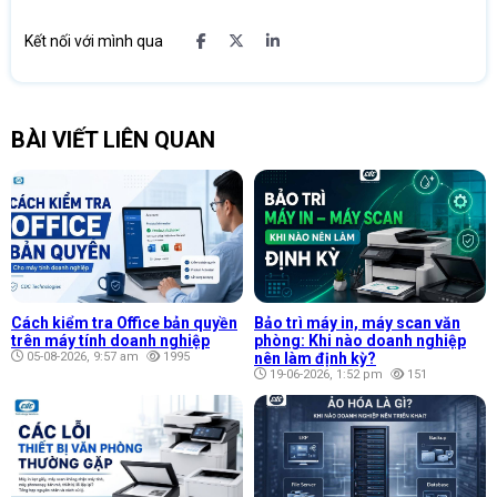
Kết nối với mình qua
BÀI VIẾT LIÊN QUAN
Cách kiểm tra Office bản quyền
Bảo trì máy in, máy scan văn
trên máy tính doanh nghiệp
phòng: Khi nào doanh nghiệp
05-08-2026, 9:57 am
1995
nên làm định kỳ?
19-06-2026, 1:52 pm
151