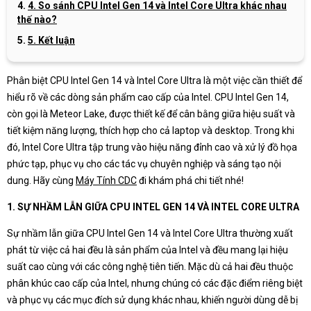
4. So sánh CPU Intel Gen 14 và Intel Core Ultra khác nhau
thế nào?
5. Kết luận
Phân biệt CPU Intel Gen 14 và Intel Core Ultra là một việc cần thiết để
hiểu rõ về các dòng sản phẩm cao cấp của Intel. CPU Intel Gen 14,
còn gọi là Meteor Lake, được thiết kế để cân bằng giữa hiệu suất và
tiết kiệm năng lượng, thích hợp cho cả laptop và desktop. Trong khi
đó, Intel Core Ultra tập trung vào hiệu năng đỉnh cao và xử lý đồ họa
phức tạp, phục vụ cho các tác vụ chuyên nghiệp và sáng tạo nội
dung. Hãy cùng
Máy Tính CDC
đi khám phá chi tiết nhé!
1. SỰ NHẦM LẪN GIỮA CPU INTEL GEN 14 VÀ INTEL CORE ULTRA
Sự nhầm lẫn giữa CPU Intel Gen 14 và Intel Core Ultra thường xuất
phát từ việc cả hai đều là sản phẩm của Intel và đều mang lại hiệu
suất cao cùng với các công nghệ tiên tiến. Mặc dù cả hai đều thuộc
phân khúc cao cấp của Intel, nhưng chúng có các đặc điểm riêng biệt
và phục vụ các mục đích sử dụng khác nhau, khiến người dùng dễ bị