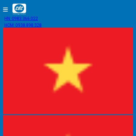
HN: 0983.366.022
HCM: 0938.898.328