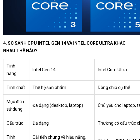
4. SO SÁNH CPU INTEL GEN 14 VÀ INTEL CORE ULTRA KHÁC
NHAU THẾ NÀO?
Tính
Intel Gen 14
Intel Core Ultra
năng
Tính chất
Thế hệ sản phẩm
Dòng chip cụ thể
Mục đích
Đa dạng (desktop, laptop)
Chủ yếu cho laptop, t
sử dụng
Cấu trúc
Đa dạng
Thường có cấu trúc ch
Tính
Cải tiến chung về hiệu năng,