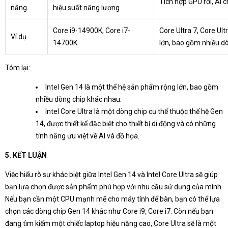
Tích hợp GPU rời, AI
năng
hiệu suất năng lượng
Core i9-14900K, Core i7-
Core Ultra 7, Core Ul
Ví dụ
14700K
lớn, bao gồm nhiều d
Tóm lại:
Intel Gen 14 là một thế hệ sản phẩm rộng lớn, bao gồm
nhiều dòng chip khác nhau.
Intel Core Ultra là một dòng chip cụ thể thuộc thế hệ Gen
14, được thiết kế đặc biệt cho thiết bị di động và có những
tính năng ưu việt về AI và đồ họa.
5. KẾT LUẬN
Việc hiểu rõ sự khác biệt giữa Intel Gen 14 và Intel Core Ultra sẽ giúp
bạn lựa chọn được sản phẩm phù hợp với nhu cầu sử dụng của mình.
Nếu bạn cần một CPU mạnh mẽ cho máy tính để bàn, bạn có thể lựa
chọn các dòng chip Gen 14 khác như Core i9, Core i7. Còn nếu bạn
đang tìm kiếm một chiếc laptop hiệu năng cao, Core Ultra sẽ là một