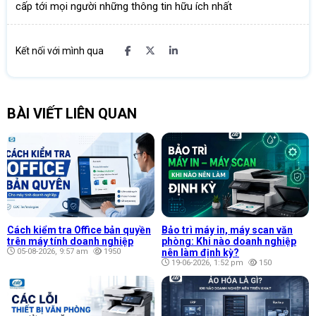
cấp tới mọi người những thông tin hữu ích nhất
Kết nối với mình qua
BÀI VIẾT LIÊN QUAN
Cách kiểm tra Office bản quyền
Bảo trì máy in, máy scan văn
trên máy tính doanh nghiệp
phòng: Khi nào doanh nghiệp
05-08-2026, 9:57 am
1950
nên làm định kỳ?
19-06-2026, 1:52 pm
150