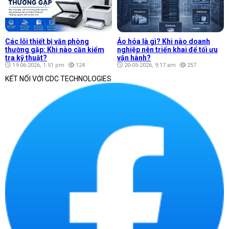
Các lỗi thiết bị văn phòng
Ảo hóa là gì? Khi nào doanh
thường gặp: Khi nào cần kiểm
nghiệp nên triển khai để tối ưu
tra kỹ thuật?
vận hành?
19-06-2026, 1:51 pm
124
20-05-2026, 9:17 am
257
KẾT NỐI VỚI CDC TECHNOLOGIES