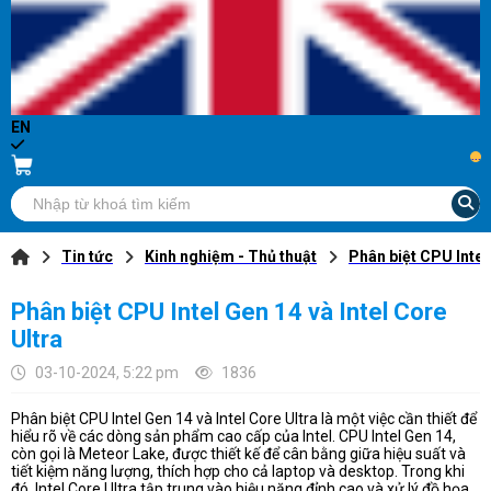
EN
...
Tin tức
Kinh nghiệm - Thủ thuật
Phân biệt CPU Intel 
Phân biệt CPU Intel Gen 14 và Intel Core
Ultra
03-10-2024, 5:22 pm
1836
Phân biệt CPU Intel Gen 14 và Intel Core Ultra là một việc cần thiết để
hiểu rõ về các dòng sản phẩm cao cấp của Intel. CPU Intel Gen 14,
còn gọi là Meteor Lake, được thiết kế để cân bằng giữa hiệu suất và
tiết kiệm năng lượng, thích hợp cho cả laptop và desktop. Trong khi
đó, Intel Core Ultra tập trung vào hiệu năng đỉnh cao và xử lý đồ họa